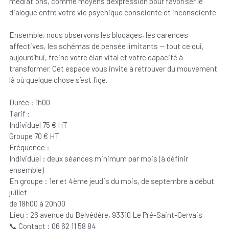
médiations, comme moyens d’expression pour favoriser le
dialogue entre votre vie psychique consciente et inconsciente.
Ensemble, nous observons les blocages, les carences
affectives, les schémas de pensée limitants — tout ce qui,
aujourd’hui, freine votre élan vital et votre capacité à
transformer. Cet espace vous invite à retrouver du mouvement
là où quelque chose s’est figé.
Durée : 1h00
Tarif :
Individuel 75 € HT
Groupe 70 € HT
Fréquence :
Individuel : deux séances minimum par mois (à définir
ensemble)
En groupe : 1er et 4ème jeudis du mois, de septembre à début
juillet
de 18h00 à 20h00
Lieu : 26 avenue du Belvédère, 93310 Le Pré-Saint-Gervais
📞 Contact : 06 62 11 58 84