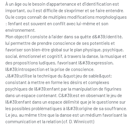
À un âge ou le besoin d’appartenance et d’identification est
important, ou il est difficile de s’exprimer et se faire entendre.
Ou le corps connaît de multiples modifications morphologiques
: l’enfant est souvent en conflit avec lui-même et son
environnement.
Mon objectif consiste à l’aider dans sa quête d&#39;identité,
lui permettre de prendre conscience de ses potentiels et
favoriser son bien-être global sur le plan physique, psychique,
social, émotionnel et cognitif, à travers la danse, la musique et
des propositions ludiques, favorisant l&#39;expression,
l&#39;introspection et la prise de conscience.
J&#39;utilise la technique du &quot;jeu de sable&quot;
consistant à mettre en forme les désirs et complexes
psychiques de l&#39;enfant par la manipulation de figurines
dans un espace contenant. C&#39;est en observant le jeu de
l&#39;enfant dans un espace délimité que je le questionne sur
les possibles problématiques à l&#39;origine de sa souffrance.
Le jeu, au même titre que la danse est un médium favorisant la
communication et la relation (cf. D. Winnicott)