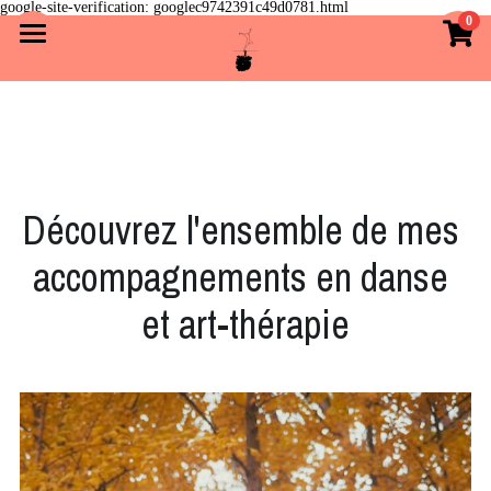
google-site-verification: googlec9742391c49d0781.html
0
×
LES CATÉGORIES DE LA BOUTIQUE
Accueil
Toutes les catégories
Activités
Qui suis-je ?
Art-thérapie
Découvrez l'ensemble de mes 
Cours de danse
Inscriptions
accompagnements en danse 
Formation
Contact
et art-thérapie
En savoir plus
La salle
Rechercher
Partenariats
Photos